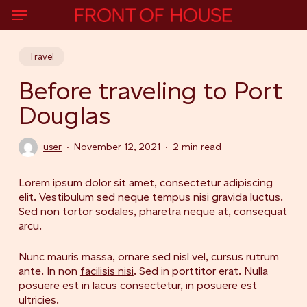
Skip
Menu
to
main
content
Travel
Before traveling to Port
Douglas
user
November 12, 2021
2 min read
Lorem ipsum dolor sit amet, consectetur adipiscing
elit. Vestibulum sed neque tempus nisi gravida luctus.
Sed non tortor sodales, pharetra neque at, consequat
arcu.
Nunc mauris massa, ornare sed nisl vel, cursus rutrum
ante. In non
facilisis nisi
. Sed in porttitor erat. Nulla
posuere est in lacus consectetur, in posuere est
ultricies.