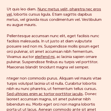
Ut quis leo diam.
Nunc metus velit, pharetra nec eros
vel
, lobortis cursus ligula. Etiam sagittis dapibus
metus, vel gravida risus condimentum vel. Vestibulum
eu augue mauris.
Pellentesque accumsan nunc elit, eget facilisis nunc
facilisis malesuada. In ut justo at diam vulputate
posuere sed non mi. Suspendisse mollis ipsum eget
orci pulvinar, sit amet accumsan nibh fermentum.
Vivamus auctor
eleifend mi
, ac lacinia sapien ornare
pulvinar. Suspendisse finibus eu turpis vel porttitor.
Maecenas blandit tincidunt magna vel semper.
nteger non commodo purus. Aliquam vel mauris vitae
turpis volutpat lacinia ut id nulla. Curabitur lobortis
nibh eu nunc pharetra, ut fermentum tellus cursus.
Sed ultricies enim ac tortor porttitor iaculis
. Donec
laoreet accumsan magna, sit amet pulvinar nibh
bibendum eu. Morbi eget orci non magna lobortis
porta ut ut lacus. Aenean commodo ante sit amet